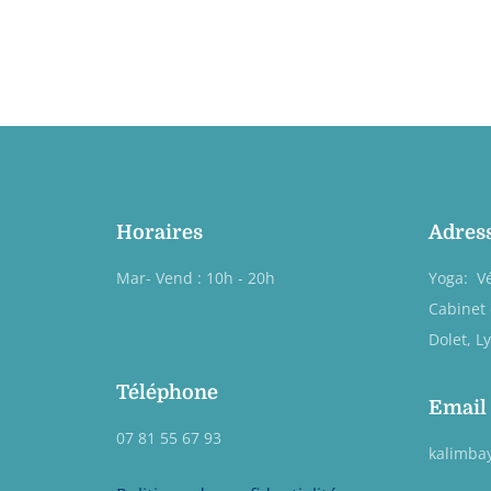
Horaires
Adres
Mar- Vend : 10h - 20h
Yoga: V
Cabinet 
Dolet, L
Téléphone
Email
07 81 55 67 93
kalimba