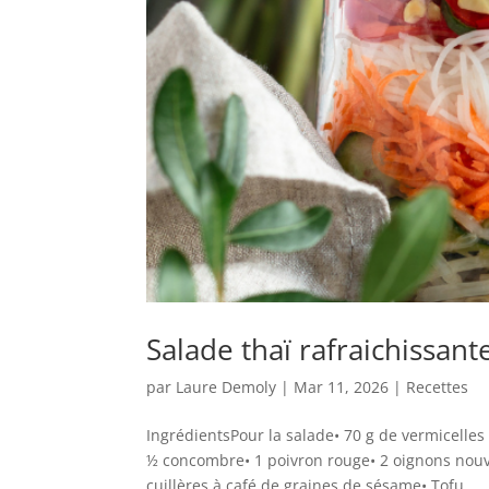
Salade thaï rafraichissant
par
Laure Demoly
|
Mar 11, 2026
|
Recettes
IngrédientsPour la salade• 70 g de vermicelles d
½ concombre• 1 poivron rouge• 2 oignons nouv
cuillères à café de graines de sésame• Tofu...