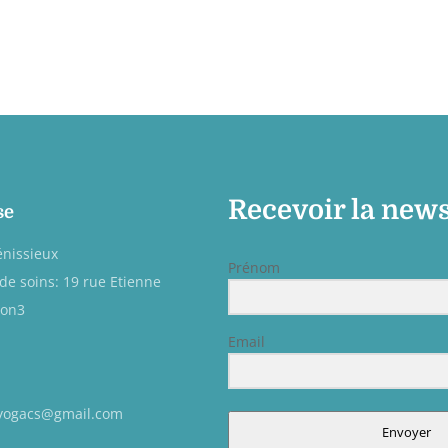
Recevoir la news
se
énissieux
Prénom
de soins: 19 rue Etienne
yon3
Email
yogacs@gmail.com
Envoyer